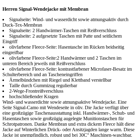
Herren Signal-Wendejacke mit Membran
Signalseite: Wind- und wasserdicht sowie atmungsaktiv durch
Duck-Tex-Membran
Signalseite: 2 Handwärmer-Taschen mit Reißverschluss
Signalseite: 2 aufgesetzte Taschen mit Patte und seitlichem
Eingriff
olivfarbene Fleece-Seite: Hasentasche im Rücken beidseitig
eingreifbar
olivfarbene Fleece-Seite:2 Handwärmer und 2 Taschen im
unteren Bereich jeweils mit Reißverschluss
olivfarbene Fleece-Seite: kontrastfarbener Microfaser-Besatz im
Schulterbereich und an Tascheneingriffen
Ärmelbündchen mit Riegel und Klettband verstellbar
Taille durch Gummizug regulierbar
2-Wege-Frontreißverschluss
hochschließender Kragen
Wind- und wasserdichte sowie atmungsaktive Wendejacke. Eine
Seite Signal-Camo mit Wendeseite in oliv. Die Jacke verfügt über
eine großzügige Taschenausstattung inkl. Handwärmer-, Schub- und
Hasentaschen sowie großzügig augelegte Munitionstaschen für
Schrotpatronen. Danke Membran und extra dickem Fleece hält diese
Jacke auf Winterlichen Drück- oder Ansitzjagden lange warm. Diese
Jacke ist unempfindlich, robust und bei 30C° Maschinen-waschbar.