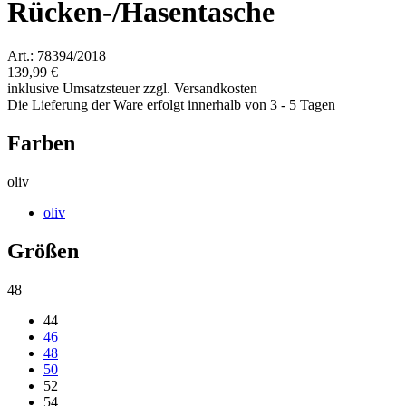
Rücken-/Hasentasche
Art.: 78394/2018
139,99 €
inklusive Umsatzsteuer zzgl. Versandkosten
Die Lieferung der Ware erfolgt innerhalb von 3 - 5 Tagen
Farben
oliv
oliv
Größen
48
44
46
48
50
52
54